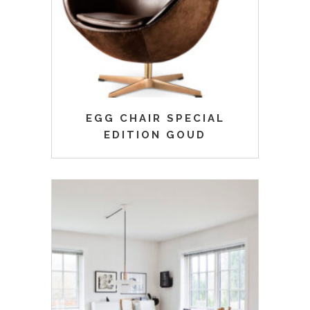
EGG CHAIR SPECIAL
EDITION GOUD
Dit
product
heeft
meerdere
variaties.
Deze
optie
kan