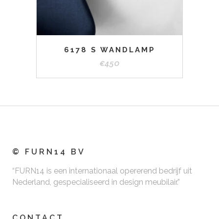
productpa
6178 S WANDLAMP
€
450
© FURN14 BV
“FURN14 is een internationaal opererend bedrijf uit
Nederland, gespecialiseerd in design meubilair.”
CONTACT