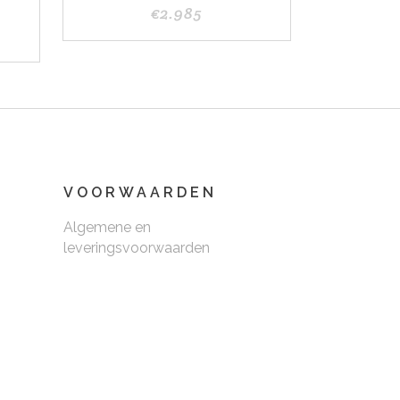
E
€
2.985
VOORWAARDEN
Algemene en
leveringsvoorwaarden