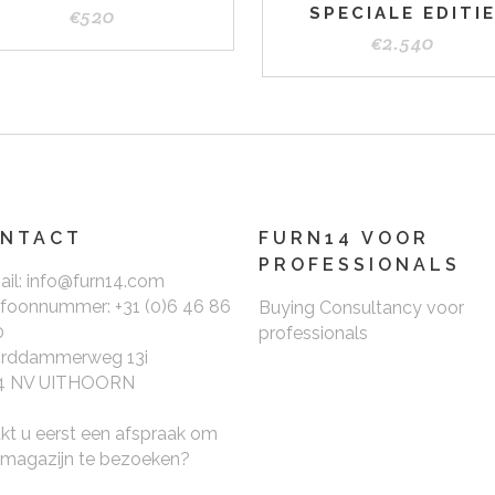
€
520
SPECIALE EDITI
€
2.540
NTACT
FURN14 VOOR
PROFESSIONALS
ail: info@furn14.com
efoonnummer: +31 (0)6 46 86
Buying Consultancy voor
0
professionals
rddammerweg 13i
4 NV UITHOORN
kt u eerst een afspraak om
 magazijn te bezoeken?