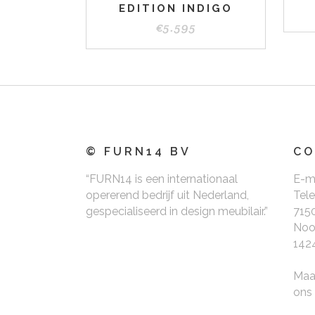
EDITION INDIGO
€
5.595
© FURN14 BV
CO
“FURN14 is een internationaal
E-m
opererend bedrijf uit Nederland,
Tel
gespecialiseerd in design meubilair.”
715
Noo
142
Maa
ons