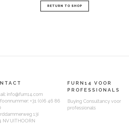
RETURN TO SHOP
NTACT
FURN14 VOOR
PROFESSIONALS
ail: info@furn14.com
efoonnummer: +31 (0)6 46 86
Buying Consultancy voor
0
professionals
rddammerweg 13i
4 NV UITHOORN