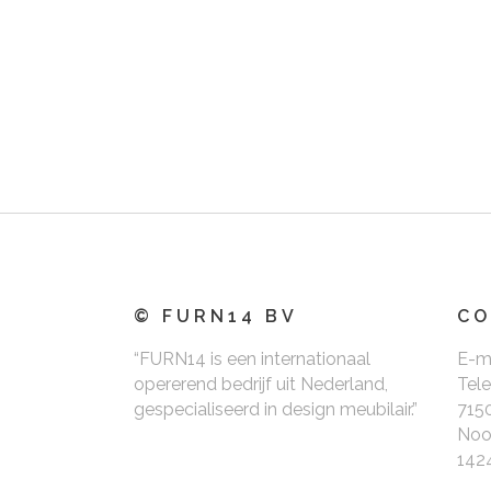
© FURN14 BV
CO
“FURN14 is een internationaal
E-m
opererend bedrijf uit Nederland,
Tel
gespecialiseerd in design meubilair.”
715
Noo
142