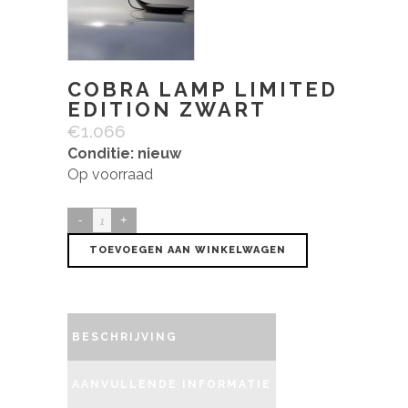
COBRA LAMP LIMITED
EDITION ZWART
€
1.066
Conditie: nieuw
Op voorraad
Cobra
lamp
TOEVOEGEN AAN WINKELWAGEN
limited
edition
zwart
BESCHRIJVING
quantity
AANVULLENDE INFORMATIE