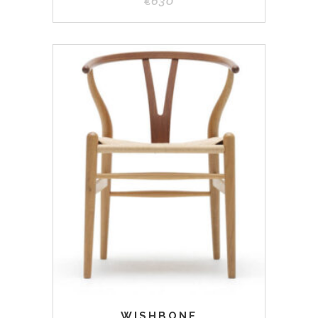
€
630
WISHBONE