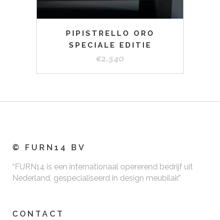
PIPISTRELLO ORO
SPECIALE EDITIE
€
2.540
© FURN14 BV
“FURN14 is een internationaal opererend bedrijf uit
Nederland, gespecialiseerd in design meubilair.”
CONTACT