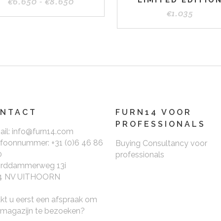
Prijsklasse:
€
6.650
-
€
8.650
LIMITED EDITIO
€6.650
€
1.035
tot
€8.650
NTACT
FURN14 VOOR
PROFESSIONALS
ail: info@furn14.com
efoonnummer: +31 (0)6 46 86
Buying Consultancy voor
0
professionals
rddammerweg 13i
4 NV UITHOORN
kt u eerst een afspraak om
 magazijn te bezoeken?