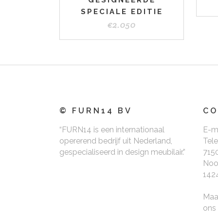
GESIGNEERDE
SPECIALE EDITIE
€
2.050
© FURN14 BV
CO
“FURN14 is een internationaal
E-m
opererend bedrijf uit Nederland,
Tel
gespecialiseerd in design meubilair.”
715
Noo
142
Maa
ons