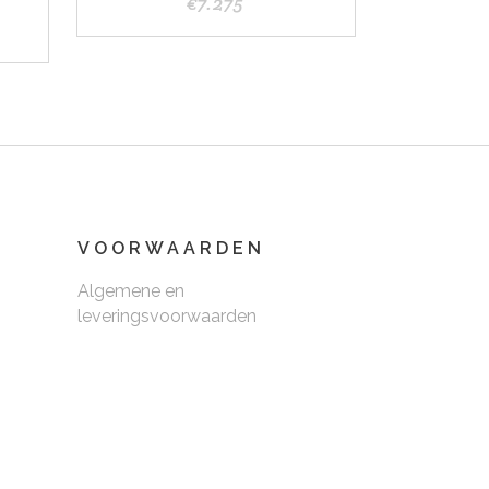
N
€
7.275
VOORWAARDEN
Algemene en
leveringsvoorwaarden