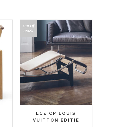
Out Of
Stock
LC4 CP LOUIS
L
VUITTON EDITIE