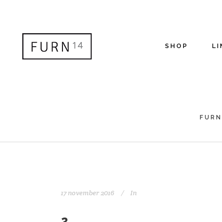
SHOP
LI
FURN
17 november 2016
In
2