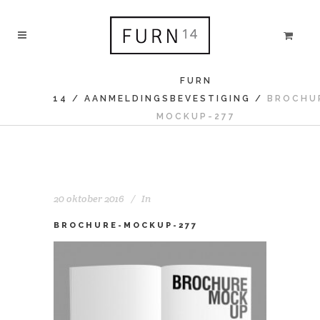
FURN
14
/
AANMELDINGSBEVESTIGING
/
BROCHU
MOCKUP-277
20 oktober 2016
In
BROCHURE-MOCKUP-277