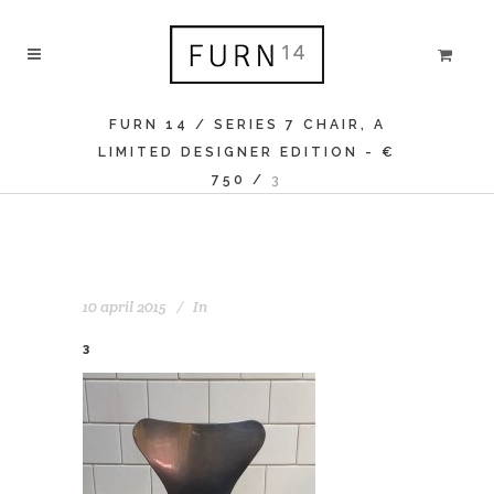
FURN 14
/
SERIES 7 CHAIR, A
LIMITED DESIGNER EDITION - €
750
/
3
10 april 2015
In
3