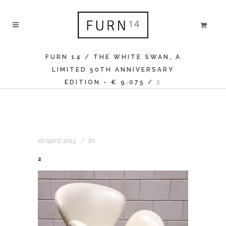
FURN 14
/
THE WHITE SWAN, A
LIMITED 50TH ANNIVERSARY
EDITION - € 9.075
/
2
10 april 2015
In
2